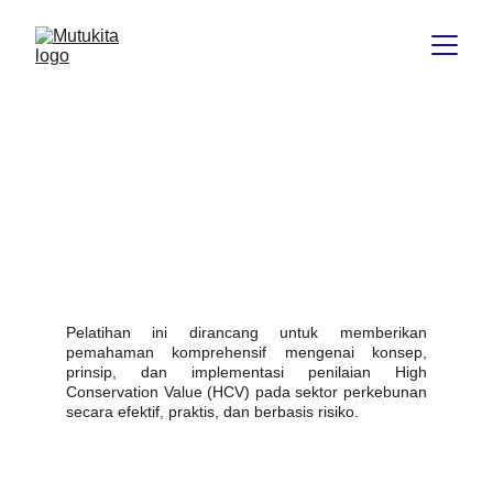
Training Smart HCV Asessment in 
Plantation
Pelatihan ini dirancang untuk memberikan
pemahaman komprehensif mengenai konsep,
prinsip, dan implementasi penilaian High
Conservation Value (HCV) pada sektor perkebunan
secara efektif, praktis, dan berbasis risiko.