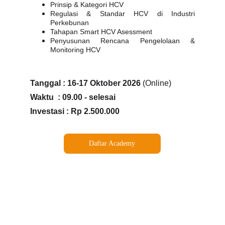
Prinsip & Kategori HCV
Regulasi & Standar HCV di Industri
Perkebunan
Tahapan Smart HCV Asessment
Penyusunan Rencana Pengelolaan &
Monitoring HCV
Tanggal : 16-17 Oktober 2026 
(Online)
Waktu  : 09.00 - selesai
Investasi : Rp 2.500.000 
Daftar Academy
PT Mutukita Wahana Mandiri
Jl. Kemang 1A No.11, Mampang Prapatan, Jakarta 